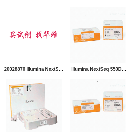
NovaSeq 6000 S1试剂盒
Reagent Kit v1.5（300
v1.5
cycles）
20028870 Illumina NextSeq
Illumina NextSeq 550Dx
550Dx 高通量测序试剂盒
High Output Reagent Kit
v2.5 (75 Cycles)