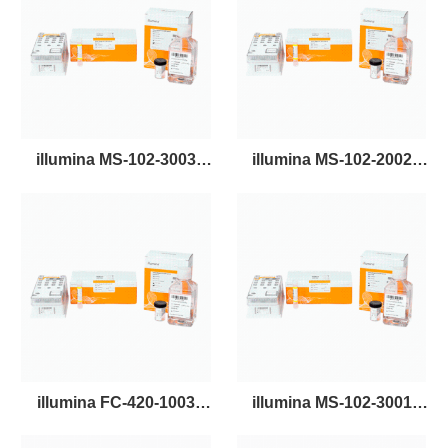
illumina MS-102-3003
illumina MS-102-2002
MiSeq Reagent Kit v3 (600-
MiSeq Reagent Kit v2 (300-
cycle)基因测序试剂盒
cycles)基因测序试剂盒
illumina FC-420-1003
illumina MS-102-3001
MiniSeq High Output Kit
MiSeq Reagent Kit V3，