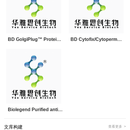
BD GolgiPlug™ Protein
BD Cytofix/Cytoperm™
Transport Inhibitor
Fixation/Permeabilization
(Containing Brefeldin A)
Kit
Biolegend Purified anti-
mouse CD16/32 Antibody
文库构建
查看更多 >