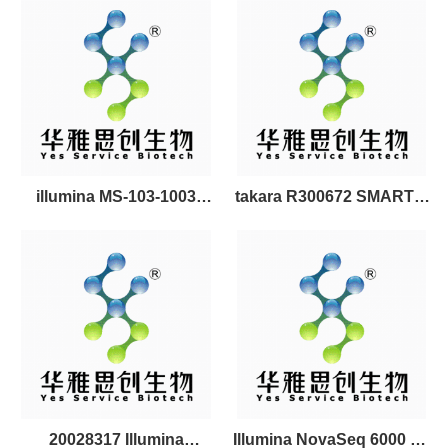
(300 cycles)基因测序试剂盒
150-cycles试剂盒
illumina MS-103-1003
takara R300672 SMARTer
MiSeq Reagent Nano Kit
PicoPLEX Single Cell
v2 MiSeq V2基因测序试剂
WGA Kit单细胞测序试剂盒
盒
20028317 Illumina
Illumina NovaSeq 6000 S1