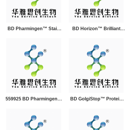
BD Pharmingen™ Stain
BD Horizon™ Brilliant
Buffer (FBS)
Stain Buffer Plus染色缓冲
液
559925 BD Pharmingen™
BD GolgiStop™ Protein
7-AAD
Transport Inhibitor
(Containing Monensin)