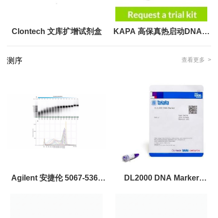
Clontech 文库扩增试剂盒
KAPA 高保真热启动DNA聚
合酶预混液
测序
查看更多 >
Agilent 安捷伦 5067-5365
DL2000 DNA Marker
基因组 DNA ScreenTape 分
takara3427A TaKaRa宝日
析试剂盒
医