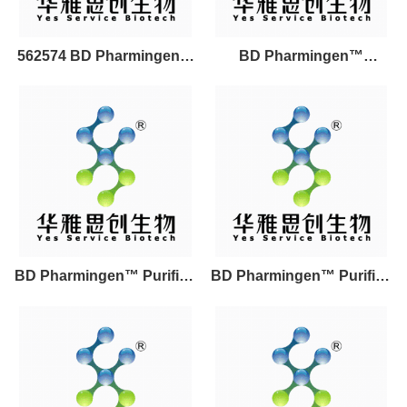
562574 BD Pharmingen™
BD Pharmingen™
Transcription Factor
Leukocyte Activation
Buffer Set
Cocktail, with BD
GolgiPlug?
BD Pharmingen™ Purified
BD Pharmingen™ Purified
NA/LE Hamster Anti-
NA/LE Mouse Anti-Human
Mouse CD3e
CD28