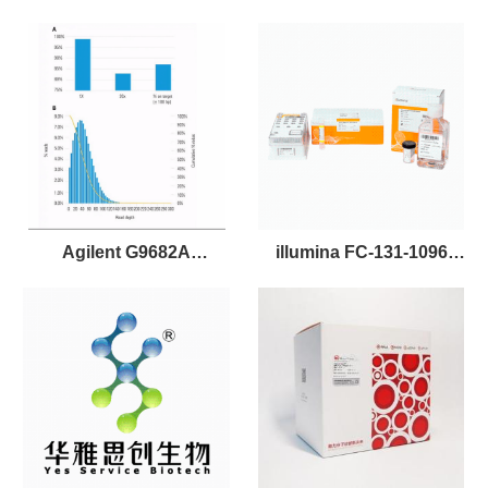
Agilent G9682A
illumina FC-131-1096
SureSelectQXT 安捷伦文库
Nextera XT DNA Library
构建试剂盒 16 reactions
Preparation Kit
(96samples)文库制备试剂盒