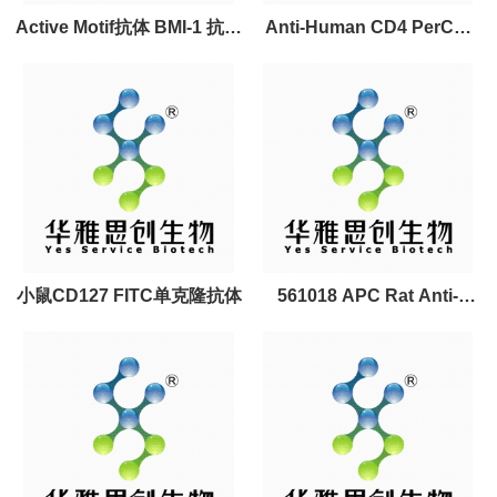
Active Motif抗体 BMI-1 抗体
Anti-Human CD4 PerCP-
(mAb)
Cyanine5.5 人CD4抗体
小鼠CD127 FITC单克隆抗体
561018 APC Rat Anti-
Mouse CD45