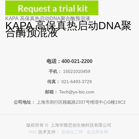
KAPA 高保真热启动DNA聚合酶预混液
KAPA 高保真热启动DNA聚
合酶预混液
电话：400-021-2200
手机：
15021010459
传真：
021-6493-3729
邮箱：
Tech@ys-bio.com
公司地址：
上海市闵行区顾戴路2337号维璟中心G幢19C2
版权所有 © 上海华雅思创生物科技有限公司
XML
技术支持：
盖德化工网
食品商务网