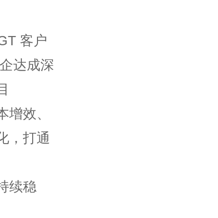
GT 客户
药企达成深
目
降本增效、
化，打通
持续稳