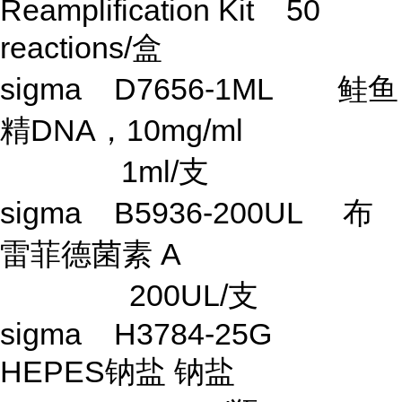
Reamplification Kit 50
reactions/盒
sigma D7656-1ML 鲑鱼
精DNA，10mg/ml
1ml/支
sigma B5936-200UL 布
雷菲德菌素 A
200UL/支
sigma H3784-25G
HEPES钠盐 钠盐