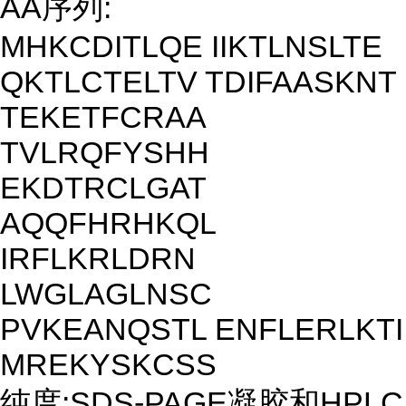
AA序列:
MHKCDITLQE IIKTLNSLTE
QKTLCTELTV TDIFAASKNT
TEKETFCRAA
TVLRQFYSHH
EKDTRCLGAT
AQQFHRHKQL
IRFLKRLDRN
LWGLAGLNSC
PVKEANQSTL ENFLERLKTI
MREKYSKCSS
纯度:SDS-PAGE凝胶和HPLC