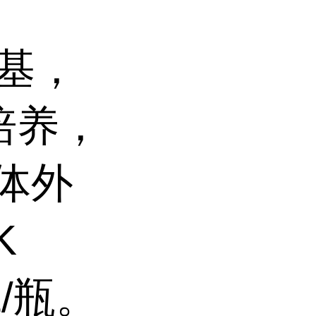
养基，
培养，
于体外
K
L/瓶。