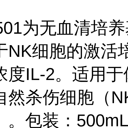
M501为无血清培
于NK细胞的激活
度IL-2。适用
自然杀伤细胞（N
ls）。包装：500m