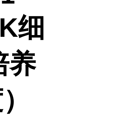
NK细
培养
度）