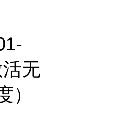
01-
胞激活无
浓度）