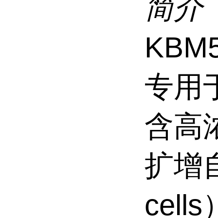
简介
KB
专用
含高浓
扩增
cel