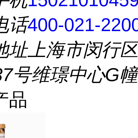
电话
400-021-220
地址
上海市闵行
37号维璟中心G幢
产品