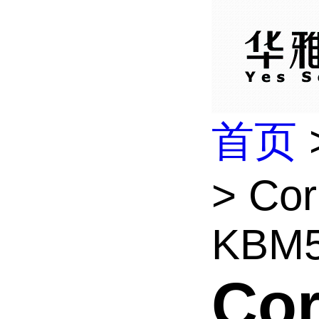
首页
> Cor
KBM5
Cor