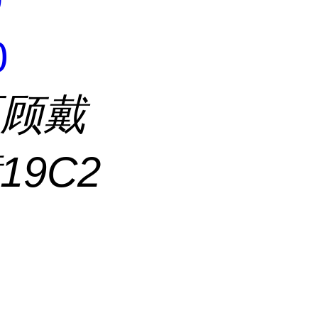
0
区顾戴
19C2