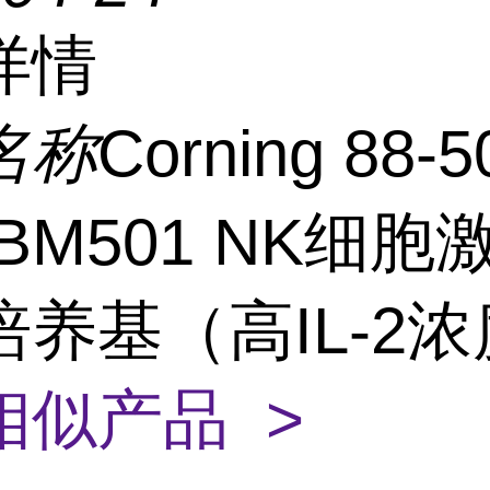
详情
名称
Corning 88-5
KBM501 NK细
养基（高IL-2
相似产品 >