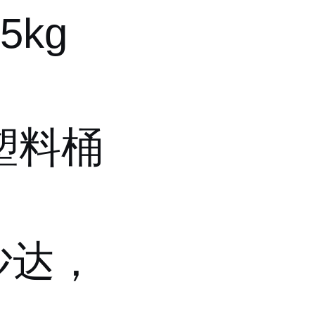
5kg
（塑料桶
沙达，