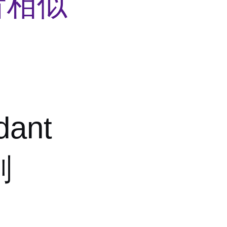
看相似
dant
剂