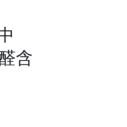
其中
甲醛含