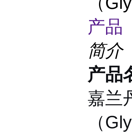
（Gly
产品 
简介
产品
嘉兰丹
（Gly