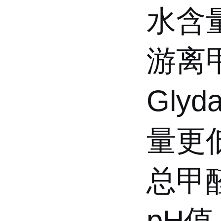
水含量
游离甲
Gly
量更低
总甲醛
pH值：