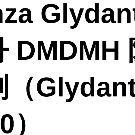
za Glydan
 DMDMH 
（Glydan
00）