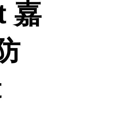
t 嘉
防
t