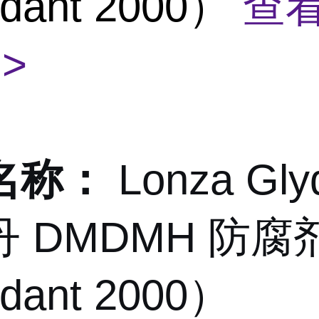
dant 2000）
查
>
名称：
Lonza Gly
 DMDMH 防腐
dant 2000）