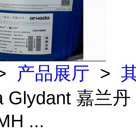
>
产品展厅
>
a Glydant 嘉兰丹
H ...