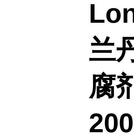
Lon
兰丹
腐剂
20