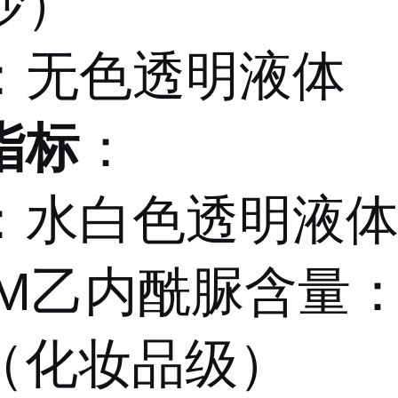
沙）
：无色透明液体
指标
：
：水白色透明液
M乙内酰脲含量：5
%（化妆品级）