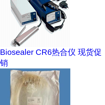
Biosealer CR6热合仪 现货促
销