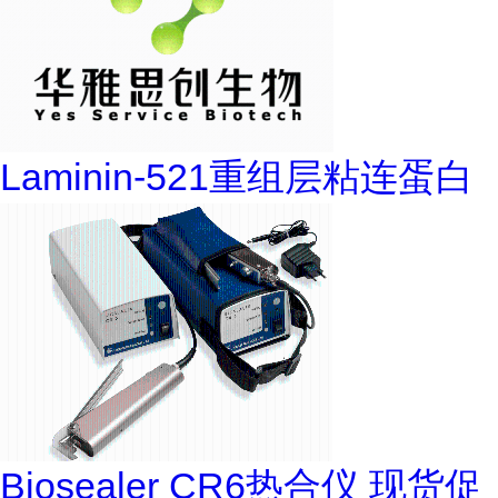
Laminin-521重组层粘连蛋白
Biosealer CR6热合仪 现货促