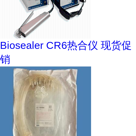
Biosealer CR6热合仪 现货促
销