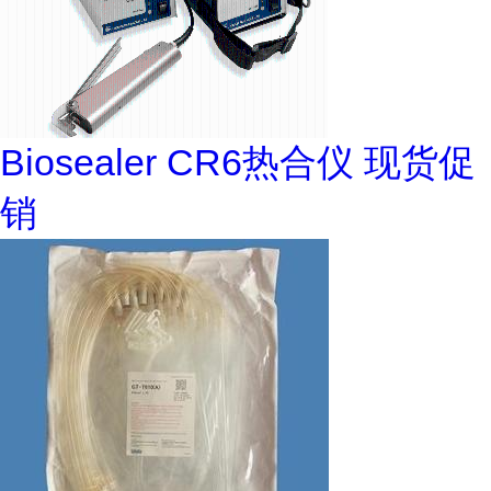
Biosealer CR6热合仪 现货促
销