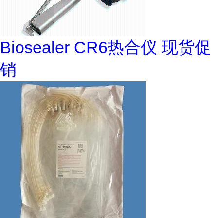
Biosealer CR6热合仪 现货促
销