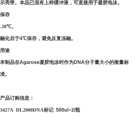
示亮带。本品已混有上样缓冲液，可直接用于凝胶电泳。
保存
-20
℃。
融化后于
4
℃保存，避免反复冻融。
用途
本制品在
Agarose
凝胶电泳时作为
DNA
分子量大小的衡量标
准。
产品订购信息：
3427A
DL2000DNA
标记
500ul
×
2/
瓶