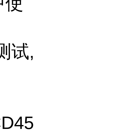
中使
测试,
CD45