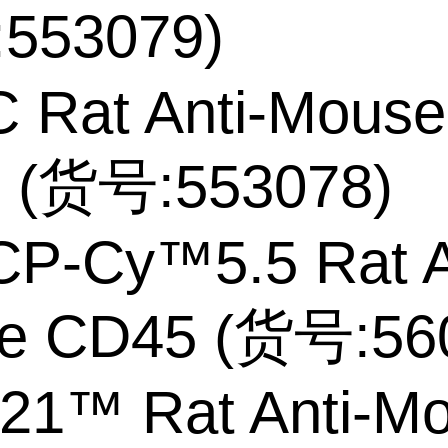
553079)
C Rat Anti-Mouse
 (货号:553078)
CP-Cy™5.5 Rat A
e CD45 (货号:56
421™ Rat Anti-M