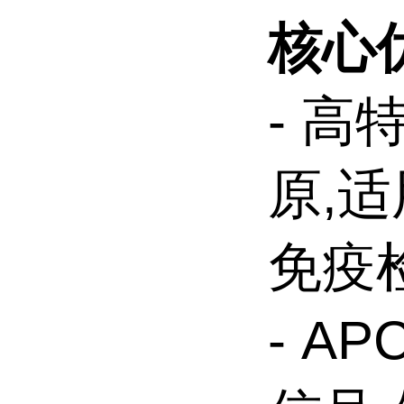
核心
- 高
原,
免疫
- A