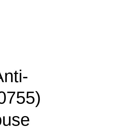
nti-
0755)
ouse