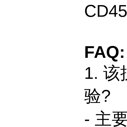
CD45
FAQ:
1.
验?
- 