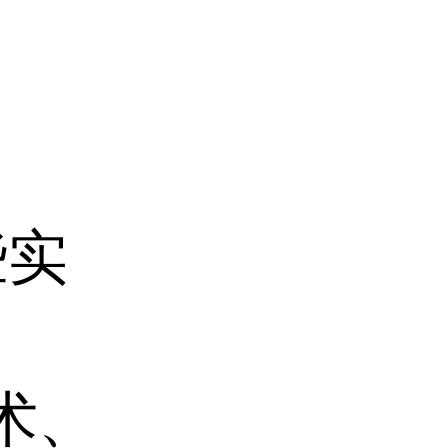
些实
术、