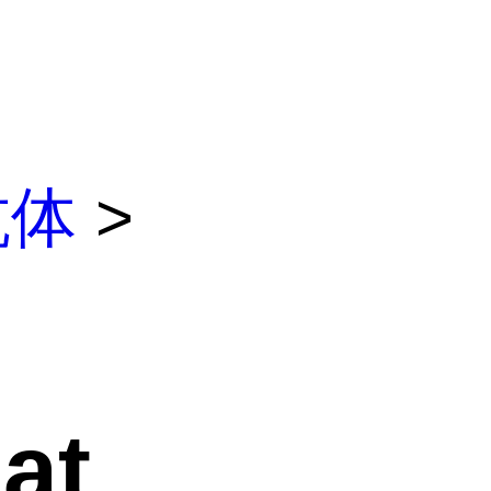
抗体
>
at