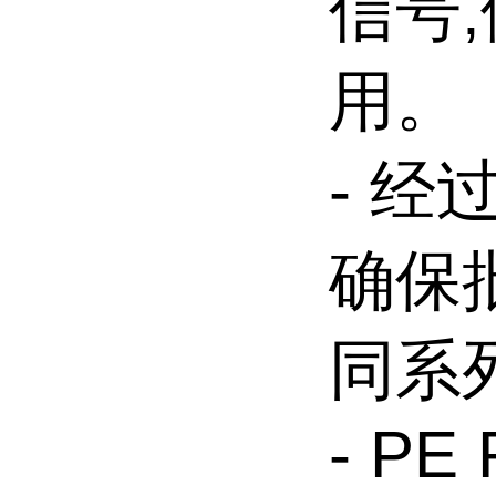
信号
用。
- 
确保
同系
- PE 