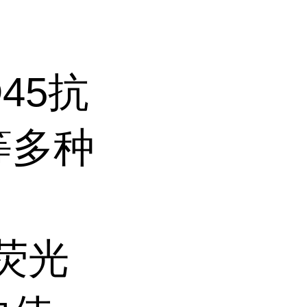
45抗
等多种
的荧光