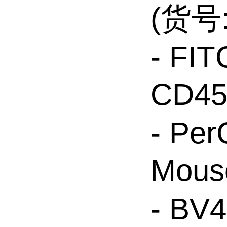
(货号:
- FIT
CD45
- Per
Mous
- BV