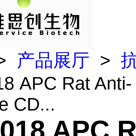
>
产品展厅
>
8 APC Rat Anti-
e CD...
018 APC R