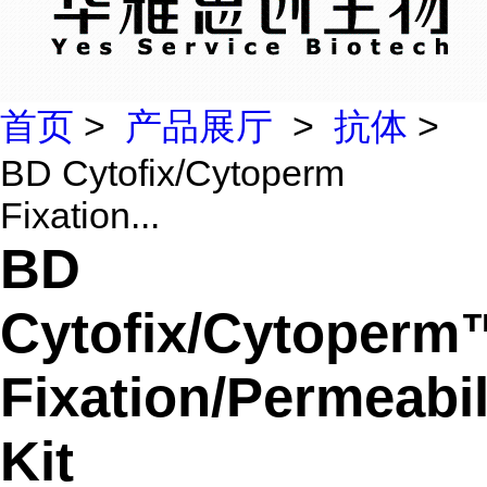
首页
>
产品展厅
>
抗体
>
BD Cytofix/Cytoperm
Fixation...
BD
Cytofix/Cytoperm
Fixation/Permeabil
Kit